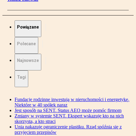
Powiązane
Polecane
Najnowsze
Tagi
Fundacje rodzinne inwestują w nieruchomości i energetykę.
Niektóre w 40 spółek naraz
Jest sposób na SENT. Status AEO może pomóc firmom
Zmiany w systemie SENT. Ekspert wskazuje kto na nich
skorzysta, a kto straci
Unia nakazuje ograniczenie plastiku. Rząd spóźnia się z
przyjęciem przepisów