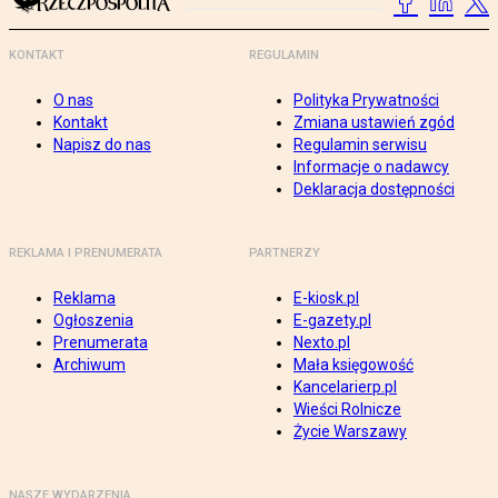
KONTAKT
REGULAMIN
O nas
Polityka Prywatności
Kontakt
Zmiana ustawień zgód
Napisz do nas
Regulamin serwisu
Informacje o nadawcy
Deklaracja dostępności
REKLAMA I PRENUMERATA
PARTNERZY
Reklama
E-kiosk.pl
Ogłoszenia
E-gazety.pl
Prenumerata
Nexto.pl
Archiwum
Mała księgowość
Kancelarierp.pl
Wieści Rolnicze
Życie Warszawy
NASZE WYDARZENIA