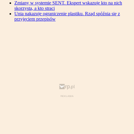
Zmiany w systemie SENT. Ekspert wskazuje kto na nich
skorzysta, a kto straci
Unia nakazuje ograniczenie plastiku. Rząd spóźnia się z
przyjęciem przepisów