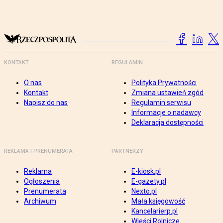
KONTAKT
REGULAMIN
O nas
Polityka Prywatności
Kontakt
Zmiana ustawień zgód
Napisz do nas
Regulamin serwisu
Informacje o nadawcy
Deklaracja dostępności
REKLAMA I PRENUMERATA
PARTNERZY
Reklama
E-kiosk.pl
Ogłoszenia
E-gazety.pl
Prenumerata
Nexto.pl
Archiwum
Mała księgowość
Kancelarierp.pl
Wieści Rolnicze