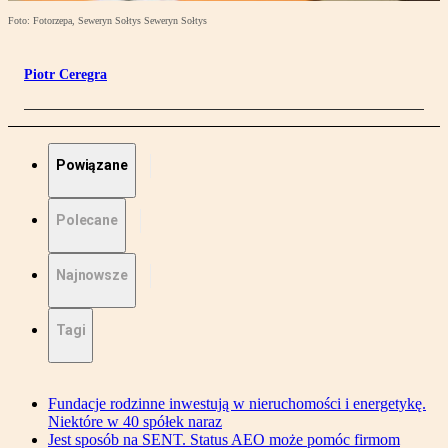
Foto: Fotorzepa, Seweryn Sołtys Seweryn Sołtys
Piotr Ceregra
Powiązane
Polecane
Najnowsze
Tagi
Fundacje rodzinne inwestują w nieruchomości i energetykę.
Niektóre w 40 spółek naraz
Jest sposób na SENT. Status AEO może pomóc firmom