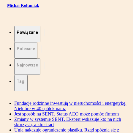
Michał Kołtuniak
Powiązane
Polecane
Najnowsze
Tagi
Fundacje rodzinne inwestują w nieruchomości i energetykę.
Niektóre w 40 spółek naraz
Jest sposób na SENT. Status AEO może pomóc firmom
Zmiany w systemie SENT. Ekspert wskazuje kto na nich
skorzysta, a kto straci
Unia nakazuje ograniczenie plastiku. Rząd spóźnia się z