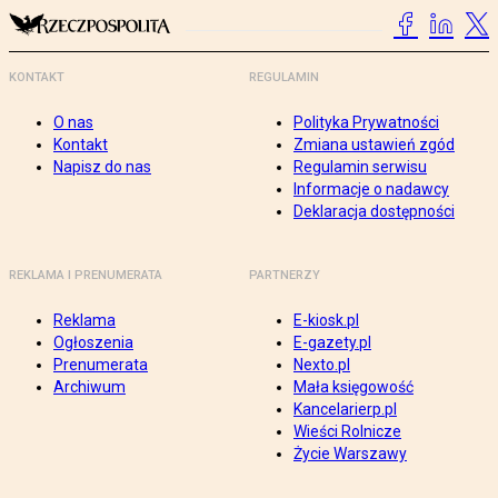
KONTAKT
REGULAMIN
O nas
Polityka Prywatności
Kontakt
Zmiana ustawień zgód
Napisz do nas
Regulamin serwisu
Informacje o nadawcy
Deklaracja dostępności
REKLAMA I PRENUMERATA
PARTNERZY
Reklama
E-kiosk.pl
Ogłoszenia
E-gazety.pl
Prenumerata
Nexto.pl
Archiwum
Mała księgowość
Kancelarierp.pl
Wieści Rolnicze
Życie Warszawy