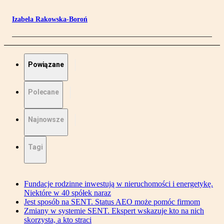
Izabela Rakowska-Boroń
Powiązane
Polecane
Najnowsze
Tagi
Fundacje rodzinne inwestują w nieruchomości i energetykę.
Niektóre w 40 spółek naraz
Jest sposób na SENT. Status AEO może pomóc firmom
Zmiany w systemie SENT. Ekspert wskazuje kto na nich
skorzysta, a kto straci