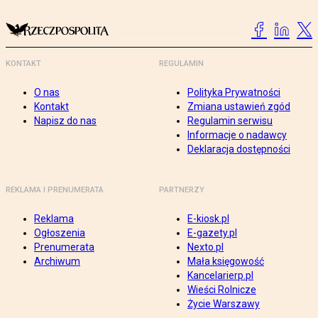
KONTAKT
REGULAMIN
O nas
Polityka Prywatności
Kontakt
Zmiana ustawień zgód
Napisz do nas
Regulamin serwisu
Informacje o nadawcy
Deklaracja dostępności
REKLAMA I PRENUMERATA
PARTNERZY
Reklama
E-kiosk.pl
Ogłoszenia
E-gazety.pl
Prenumerata
Nexto.pl
Archiwum
Mała księgowość
Kancelarierp.pl
Wieści Rolnicze
Życie Warszawy