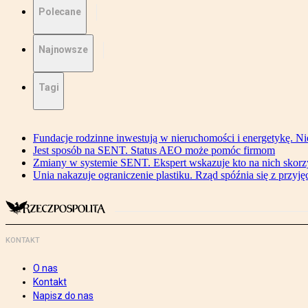
Polecane
Najnowsze
Tagi
Fundacje rodzinne inwestują w nieruchomości i energetykę. Ni
Jest sposób na SENT. Status AEO może pomóc firmom
Zmiany w systemie SENT. Ekspert wskazuje kto na nich skorzys
Unia nakazuje ograniczenie plastiku. Rząd spóźnia się z przyj
KONTAKT
O nas
Kontakt
Napisz do nas