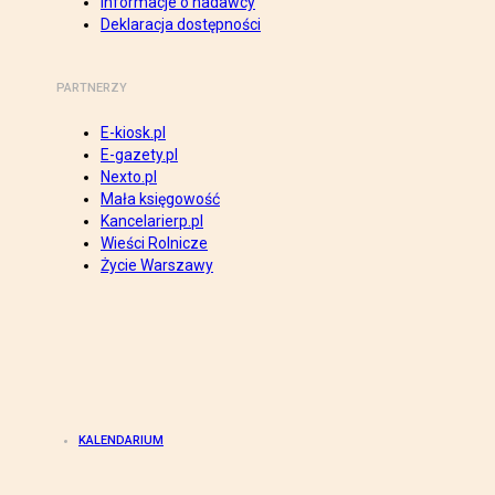
Informacje o nadawcy
Deklaracja dostępności
PARTNERZY
E-kiosk.pl
E-gazety.pl
Nexto.pl
Mała księgowość
Kancelarierp.pl
Wieści Rolnicze
Życie Warszawy
KALENDARIUM