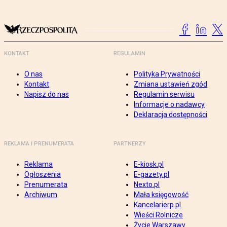
KONTAKT
REGULAMIN
O nas
Polityka Prywatności
Kontakt
Zmiana ustawień zgód
Napisz do nas
Regulamin serwisu
Informacje o nadawcy
Deklaracja dostępności
REKLAMA I PRENUMERATA
PARTNERZY
Reklama
E-kiosk.pl
Ogłoszenia
E-gazety.pl
Prenumerata
Nexto.pl
Archiwum
Mała księgowość
Kancelarierp.pl
Wieści Rolnicze
Życie Warszawy