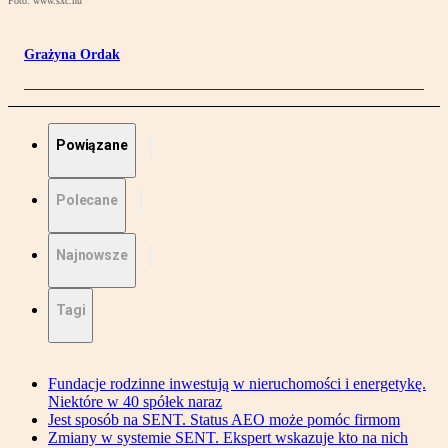
Foto: www.sxc.hu
Grażyna Ordak
Powiązane
Polecane
Najnowsze
Tagi
Fundacje rodzinne inwestują w nieruchomości i energetykę.
Niektóre w 40 spółek naraz
Jest sposób na SENT. Status AEO może pomóc firmom
Zmiany w systemie SENT. Ekspert wskazuje kto na nich