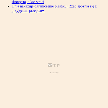
skorzysta, a kto straci
Unia nakazuje ograniczenie plastiku. Rząd spóźnia się z
przyjęciem przepisów