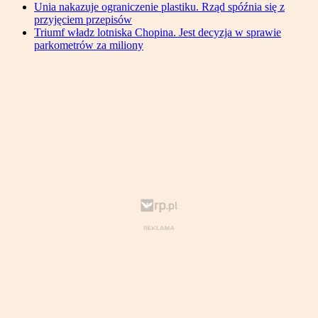
Unia nakazuje ograniczenie plastiku. Rząd spóźnia się z
przyjęciem przepisów
Triumf władz lotniska Chopina. Jest decyzja w sprawie
parkometrów za miliony