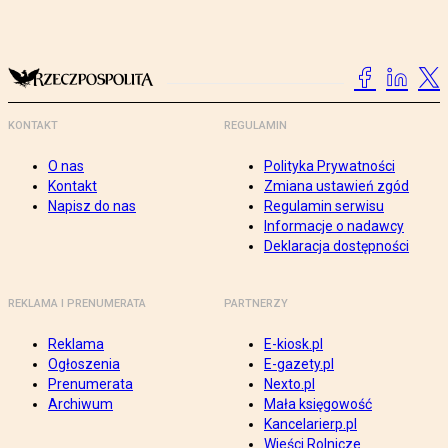
KONTAKT
REGULAMIN
O nas
Polityka Prywatności
Kontakt
Zmiana ustawień zgód
Napisz do nas
Regulamin serwisu
Informacje o nadawcy
Deklaracja dostępności
REKLAMA I PRENUMERATA
PARTNERZY
Reklama
E-kiosk.pl
Ogłoszenia
E-gazety.pl
Prenumerata
Nexto.pl
Archiwum
Mała księgowość
Kancelarierp.pl
Wieści Rolnicze