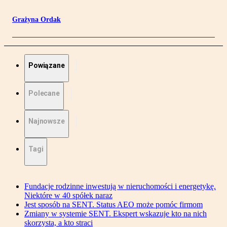
Grażyna Ordak
Powiązane
Polecane
Najnowsze
Tagi
Fundacje rodzinne inwestują w nieruchomości i energetykę.
Niektóre w 40 spółek naraz
Jest sposób na SENT. Status AEO może pomóc firmom
Zmiany w systemie SENT. Ekspert wskazuje kto na nich
skorzysta, a kto straci