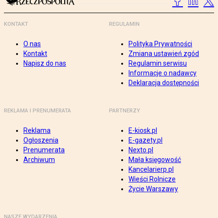
KONTAKT
REGULAMIN
O nas
Polityka Prywatności
Kontakt
Zmiana ustawień zgód
Napisz do nas
Regulamin serwisu
Informacje o nadawcy
Deklaracja dostępności
REKLAMA I PRENUMERATA
PARTNERZY
Reklama
E-kiosk.pl
Ogłoszenia
E-gazety.pl
Prenumerata
Nexto.pl
Archiwum
Mała księgowość
Kancelarierp.pl
Wieści Rolnicze
Życie Warszawy
NASZE WYDARZENIA