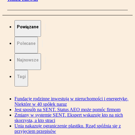
Powiązane
Polecane
Najnowsze
Tagi
Fundacje rodzinne inwestują w nieruchomości i energetykę.
Niektóre w 40 spółek naraz
Jest sposób na SENT. Status AEO może pomóc firmom
Zmiany w systemie SENT. Ekspert wskazuje kto na nich
skorzysta, a kto straci
Unia nakazuje ograniczenie plastiku. Rząd spóźnia się z
przyjęciem przepisów