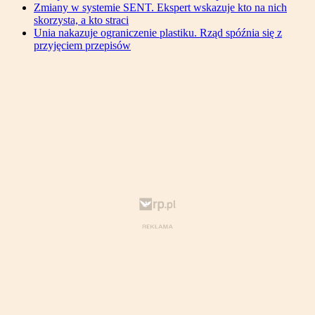
Zmiany w systemie SENT. Ekspert wskazuje kto na nich
skorzysta, a kto straci
Unia nakazuje ograniczenie plastiku. Rząd spóźnia się z
przyjęciem przepisów