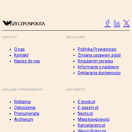
KONTAKT
REGULAMIN
O nas
Polityka Prywatności
Kontakt
Zmiana ustawień zgód
Napisz do nas
Regulamin serwisu
Informacje o nadawcy
Deklaracja dostępności
REKLAMA I PRENUMERATA
PARTNERZY
Reklama
E-kiosk.pl
Ogłoszenia
E-gazety.pl
Prenumerata
Nexto.pl
Archiwum
Mała księgowość
Kancelarierp.pl
Wieści Rolnicze