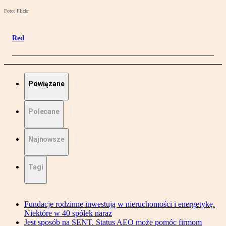
Foto: Flickr
Red
Powiązane
Polecane
Najnowsze
Tagi
Fundacje rodzinne inwestują w nieruchomości i energetykę.
Niektóre w 40 spółek naraz
Jest sposób na SENT. Status AEO może pomóc firmom