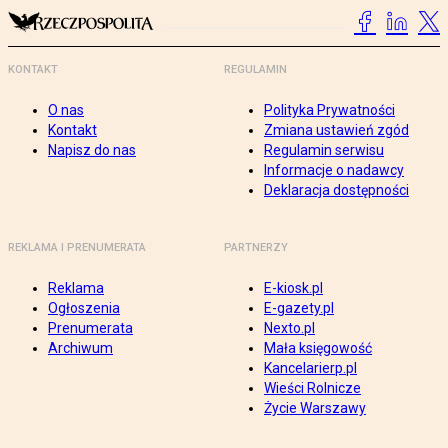
KONTAKT
REGULAMIN
O nas
Polityka Prywatności
Kontakt
Zmiana ustawień zgód
Napisz do nas
Regulamin serwisu
Informacje o nadawcy
Deklaracja dostępności
REKLAMA I PRENUMERATA
PARTNERZY
Reklama
E-kiosk.pl
Ogłoszenia
E-gazety.pl
Prenumerata
Nexto.pl
Archiwum
Mała księgowość
Kancelarierp.pl
Wieści Rolnicze
Życie Warszawy