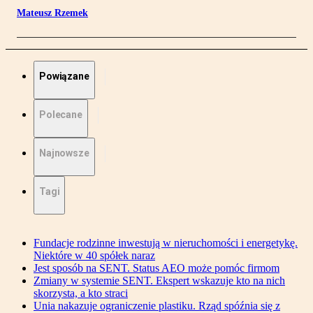
Mateusz Rzemek
Powiązane
Polecane
Najnowsze
Tagi
Fundacje rodzinne inwestują w nieruchomości i energetykę.
Niektóre w 40 spółek naraz
Jest sposób na SENT. Status AEO może pomóc firmom
Zmiany w systemie SENT. Ekspert wskazuje kto na nich
skorzysta, a kto straci
Unia nakazuje ograniczenie plastiku. Rząd spóźnia się z