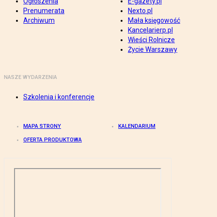
Ogłoszenia
E-gazety.pl
Prenumerata
Nexto.pl
Archiwum
Mała księgowość
Kancelarierp.pl
Wieści Rolnicze
Życie Warszawy
NASZE WYDARZENIA
Szkolenia i konferencje
MAPA STRONY
KALENDARIUM
OFERTA PRODUKTOWA