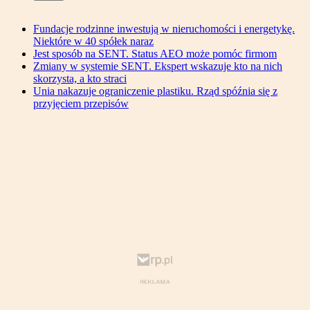
Fundacje rodzinne inwestują w nieruchomości i energetykę.
Niektóre w 40 spółek naraz
Jest sposób na SENT. Status AEO może pomóc firmom
Zmiany w systemie SENT. Ekspert wskazuje kto na nich
skorzysta, a kto straci
Unia nakazuje ograniczenie plastiku. Rząd spóźnia się z
przyjęciem przepisów