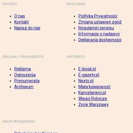
KONTAKT
REGULAMIN
O nas
Polityka Prywatności
Kontakt
Zmiana ustawień zgód
Napisz do nas
Regulamin serwisu
Informacje o nadawcy
Deklaracja dostępności
REKLAMA I PRENUMERATA
PARTNERZY
Reklama
E-kiosk.pl
Ogłoszenia
E-gazety.pl
Prenumerata
Nexto.pl
Archiwum
Mała księgowość
Kancelarierp.pl
Wieści Rolnicze
Życie Warszawy
NASZE WYDARZENIA