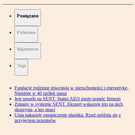
Powiązane
Polecane
Najnowsze
Tagi
Fundacje rodzinne inwestują w nieruchomości i energetykę.
Niektóre w 40 spółek naraz
Jest sposób na SENT. Status AEO może pomóc firmom
Zmiany w systemie SENT. Ekspert wskazuje kto na nich
skorzysta, a kto straci
Unia nakazuje ograniczenie plastiku. Rząd spóźnia się z
przyjęciem przepisów