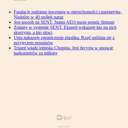
Fundacje rodzinne inwestują w nieruchomości i energetykę.
Niektóre w 40 spółek naraz
Jest sposób na SENT. Status AEO może pomóc firmom
Zmiany w systemie SENT. Ekspert wskazuje kto na nich
skorzysta, a kto straci
Unia nakazuje ograniczenie plastiku. Rząd spóźnia się z
przyjęciem przepisów
Triumf władz lotniska Chopina. Jest decyzja w sprawie
parkometrów za miliony