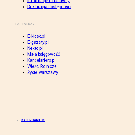
Informacje o nadawcy
Deklaracja dostępności
PARTNERZY
E-kiosk.pl
E-gazety.pl
Nexto.pl
Mała księgowość
Kancelarierp.pl
Wieści Rolnicze
Życie Warszawy
KALENDARIUM