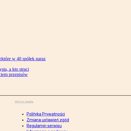
ektóre w 40 spółek naraz
ta, a kto straci
ęciem przepisów
REGULAMIN
Polityka Prywatności
Zmiana ustawień zgód
Regulamin serwisu