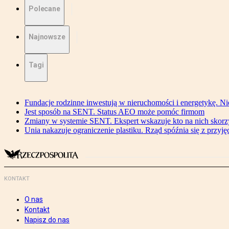
Polecane
Najnowsze
Tagi
Fundacje rodzinne inwestują w nieruchomości i energetykę. Ni
Jest sposób na SENT. Status AEO może pomóc firmom
Zmiany w systemie SENT. Ekspert wskazuje kto na nich skorzys
Unia nakazuje ograniczenie plastiku. Rząd spóźnia się z przyj
KONTAKT
O nas
Kontakt
Napisz do nas