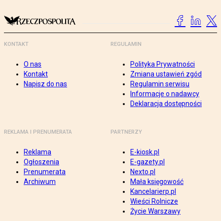
KONTAKT
REGULAMIN
O nas
Polityka Prywatności
Kontakt
Zmiana ustawień zgód
Napisz do nas
Regulamin serwisu
Informacje o nadawcy
Deklaracja dostępności
REKLAMA I PRENUMERATA
PARTNERZY
Reklama
E-kiosk.pl
Ogłoszenia
E-gazety.pl
Prenumerata
Nexto.pl
Archiwum
Mała księgowość
Kancelarierp.pl
Wieści Rolnicze
Życie Warszawy