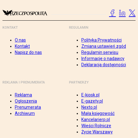
KONTAKT
REGULAMIN
O nas
Polityka Prywatności
Kontakt
Zmiana ustawień zgód
Napisz do nas
Regulamin serwisu
Informacje o nadawcy
Deklaracja dostępności
REKLAMA I PRENUMERATA
PARTNERZY
Reklama
E-kiosk.pl
Ogłoszenia
E-gazety.pl
Prenumerata
Nexto.pl
Archiwum
Mała księgowość
Kancelarierp.pl
Wieści Rolnicze
Życie Warszawy