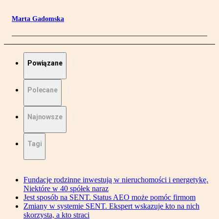
Marta Gadomska
Powiązane
Polecane
Najnowsze
Tagi
Fundacje rodzinne inwestują w nieruchomości i energetykę.
Niektóre w 40 spółek naraz
Jest sposób na SENT. Status AEO może pomóc firmom
Zmiany w systemie SENT. Ekspert wskazuje kto na nich
skorzysta, a kto straci