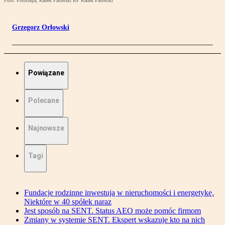
Foto: Fotorzepa, Radek Pasterski RP Radek Pasterski
Grzegorz Orłowski
Powiązane
Polecane
Najnowsze
Tagi
Fundacje rodzinne inwestują w nieruchomości i energetykę.
Niektóre w 40 spółek naraz
Jest sposób na SENT. Status AEO może pomóc firmom
Zmiany w systemie SENT. Ekspert wskazuje kto na nich