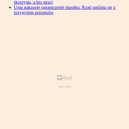
skorzysta, a kto straci
Unia nakazuje ograniczenie plastiku. Rząd spóźnia się z
przyjęciem przepisów