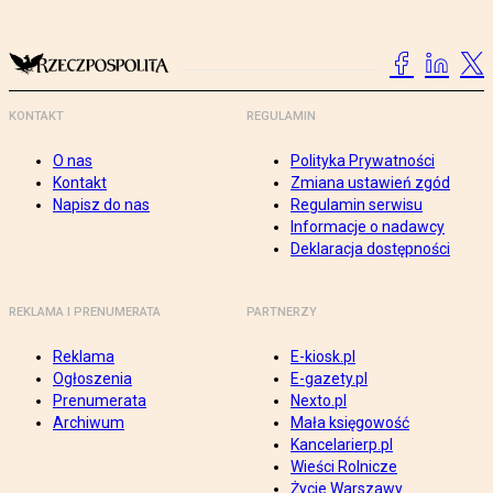
KONTAKT
REGULAMIN
O nas
Polityka Prywatności
Kontakt
Zmiana ustawień zgód
Napisz do nas
Regulamin serwisu
Informacje o nadawcy
Deklaracja dostępności
REKLAMA I PRENUMERATA
PARTNERZY
Reklama
E-kiosk.pl
Ogłoszenia
E-gazety.pl
Prenumerata
Nexto.pl
Archiwum
Mała księgowość
Kancelarierp.pl
Wieści Rolnicze
Życie Warszawy