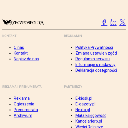
KONTAKT
REGULAMIN
O nas
Polityka Prywatności
Kontakt
Zmiana ustawień zgód
Napisz do nas
Regulamin serwisu
Informacje o nadawcy
Deklaracja dostępności
REKLAMA I PRENUMERATA
PARTNERZY
Reklama
E-kiosk.pl
Ogłoszenia
E-gazety.pl
Prenumerata
Nexto.pl
Archiwum
Mała księgowość
Kancelarierp.pl
Wieści Rolnicze