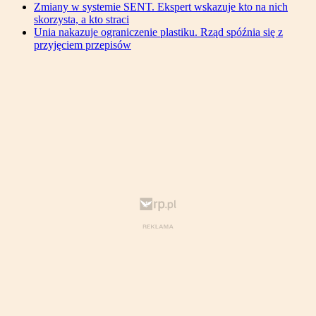
Zmiany w systemie SENT. Ekspert wskazuje kto na nich
skorzysta, a kto straci
Unia nakazuje ograniczenie plastiku. Rząd spóźnia się z
przyjęciem przepisów