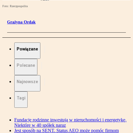
Foto: Rzeczpospolita
Grażyna Ordak
Powiązane
Polecane
Najnowsze
Tagi
Fundacje rodzinne inwestują w nieruchomości i energetykę.
Niektóre w 40 spółek naraz
Jest sposób na SENT. Status AEO może pomóc firmom