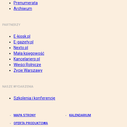
Prenumerata
Archiwum
PARTNERZY
E-kiosk.pl
E-gazety.pl
Nexto.pl
Mała księgowość
Kancelarierp.pl
Wieści Rolnicze
Życie Warszawy
NASZE WYDARZENIA
Szkolenia i konferencje
MAPA STRONY
KALENDARIUM
OFERTA PRODUKTOWA