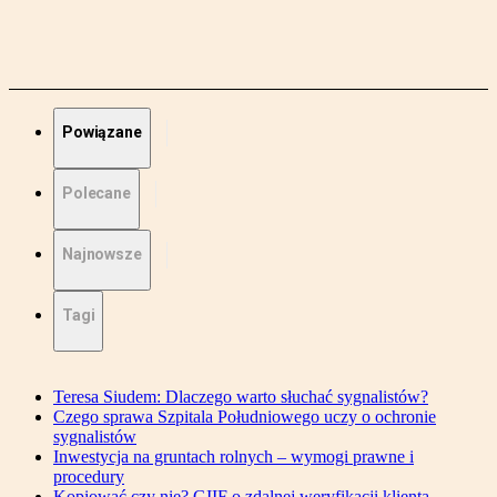
Powiązane
Polecane
Najnowsze
Tagi
Teresa Siudem: Dlaczego warto słuchać sygnalistów?
Czego sprawa Szpitala Południowego uczy o ochronie
sygnalistów
Inwestycja na gruntach rolnych – wymogi prawne i
procedury
Kopiować czy nie? GIIF o zdalnej weryfikacji klienta