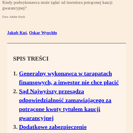
Kiedy podwykonawca może żądać od inwestora potrąconej kaucji
gwarancyjnej?
Foto: Adobe Stock
Jakub Kuś
,
Oskar Wypchło
SPIS TREŚCI
Generalny wykonawca w tarapatach
finansowych, a inwestor nie chce płacić
Sąd Najwyższy przesądza
odpowiedzialność zamawiającego za
potrącone kwoty tytułem kaucji
gwarancyjnej
Dodatkowe zabezpieczenie