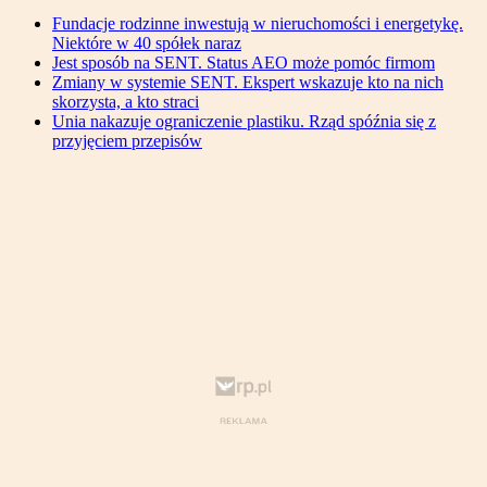
Fundacje rodzinne inwestują w nieruchomości i energetykę.
Niektóre w 40 spółek naraz
Jest sposób na SENT. Status AEO może pomóc firmom
Zmiany w systemie SENT. Ekspert wskazuje kto na nich
skorzysta, a kto straci
Unia nakazuje ograniczenie plastiku. Rząd spóźnia się z
przyjęciem przepisów