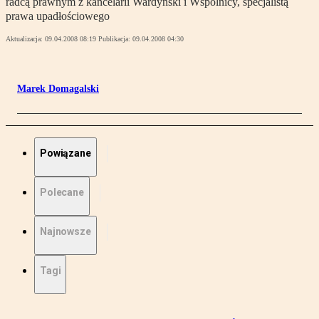
radcą prawnym z kancelarii Wardyński i Wspólnicy, specjalistą
prawa upadłościowego
Aktualizacja:
09.04.2008 08:19
Publikacja:
09.04.2008 04:30
Marek Domagalski
Powiązane
Polecane
Najnowsze
Tagi