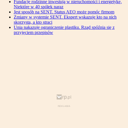
Fundacje rodzinne inwestują w nieruchomości i energetykę.
Niektóre w 40 spółek naraz
Jest sposób na SENT. Status AEO może pomóc firmom
Zmiany w systemie SENT. Ekspert wskazuje kto na nich
skorzysta, a kto straci
Unia nakazuje ograniczenie plastiku. Rząd spóźnia się z
przyjęciem przepisów