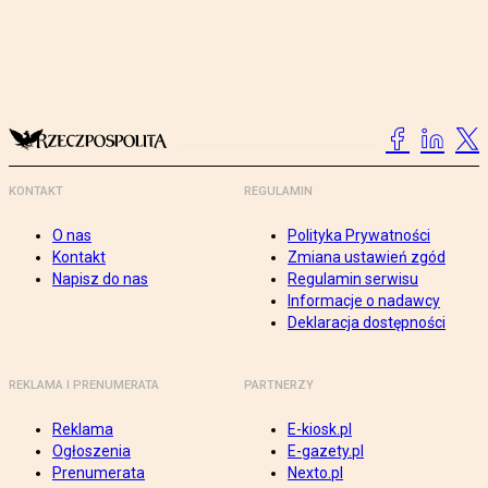
KONTAKT
REGULAMIN
O nas
Polityka Prywatności
Kontakt
Zmiana ustawień zgód
Napisz do nas
Regulamin serwisu
Informacje o nadawcy
Deklaracja dostępności
REKLAMA I PRENUMERATA
PARTNERZY
Reklama
E-kiosk.pl
Ogłoszenia
E-gazety.pl
Prenumerata
Nexto.pl