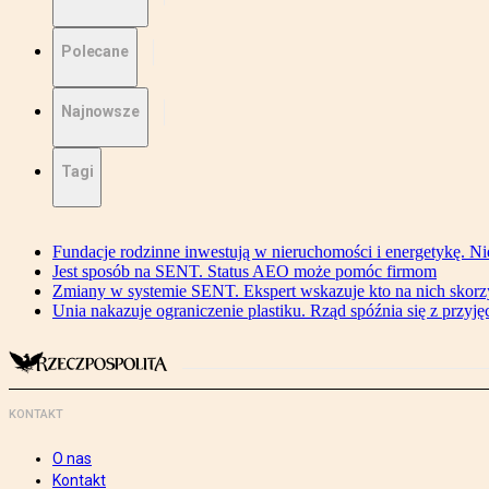
Polecane
Najnowsze
Tagi
Fundacje rodzinne inwestują w nieruchomości i energetykę. Ni
Jest sposób na SENT. Status AEO może pomóc firmom
Zmiany w systemie SENT. Ekspert wskazuje kto na nich skorzys
Unia nakazuje ograniczenie plastiku. Rząd spóźnia się z przyj
KONTAKT
O nas
Kontakt