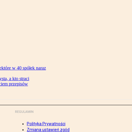
ektóre w 40 spółek naraz
ta, a kto straci
ęciem przepisów
REGULAMIN
Polityka Prywatności
Zmiana ustawień zgód