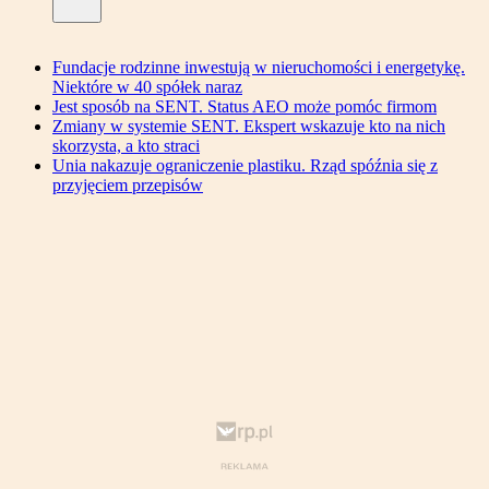
Fundacje rodzinne inwestują w nieruchomości i energetykę.
Niektóre w 40 spółek naraz
Jest sposób na SENT. Status AEO może pomóc firmom
Zmiany w systemie SENT. Ekspert wskazuje kto na nich
skorzysta, a kto straci
Unia nakazuje ograniczenie plastiku. Rząd spóźnia się z
przyjęciem przepisów