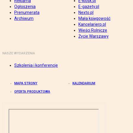
Reklama
E-kiosk.pl
Ogłoszenia
E-gazety.pl
Prenumerata
Nexto.pl
Archiwum
Mała księgowość
Kancelarierp.pl
Wieści Rolnicze
Życie Warszawy
NASZE WYDARZENIA
Szkolenia i konferencje
MAPA STRONY
KALENDARIUM
OFERTA PRODUKTOWA