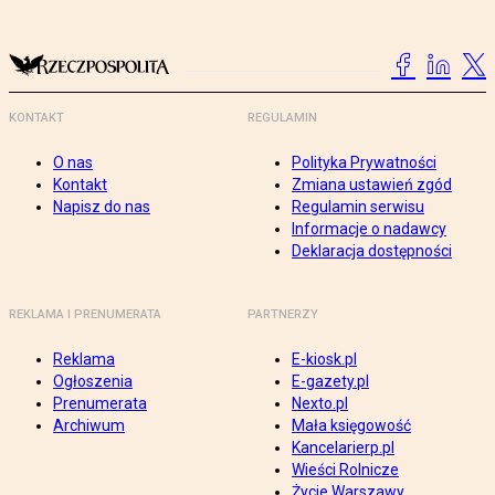
KONTAKT
REGULAMIN
O nas
Polityka Prywatności
Kontakt
Zmiana ustawień zgód
Napisz do nas
Regulamin serwisu
Informacje o nadawcy
Deklaracja dostępności
REKLAMA I PRENUMERATA
PARTNERZY
Reklama
E-kiosk.pl
Ogłoszenia
E-gazety.pl
Prenumerata
Nexto.pl
Archiwum
Mała księgowość
Kancelarierp.pl
Wieści Rolnicze
Życie Warszawy