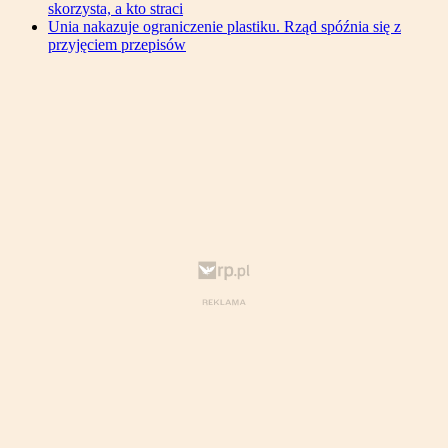
skorzysta, a kto straci
Unia nakazuje ograniczenie plastiku. Rząd spóźnia się z
przyjęciem przepisów