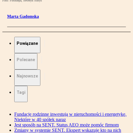
Foto: Fotorzepa, Seweryn Sołtys
Marta Gadomska
Powiązane
Polecane
Najnowsze
Tagi
Fundacje rodzinne inwestują w nieruchomości i energetykę.
Niektóre w 40 spółek naraz
Jest sposób na SENT. Status AEO może pomóc firmom
Zmiany w systemie SENT. Ekspert wskazuje kto na nich