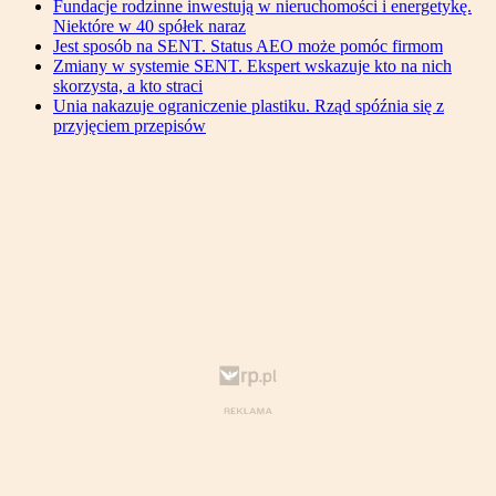
Fundacje rodzinne inwestują w nieruchomości i energetykę.
Niektóre w 40 spółek naraz
Jest sposób na SENT. Status AEO może pomóc firmom
Zmiany w systemie SENT. Ekspert wskazuje kto na nich
skorzysta, a kto straci
Unia nakazuje ograniczenie plastiku. Rząd spóźnia się z
przyjęciem przepisów