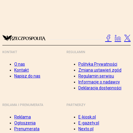
KONTAKT
REGULAMIN
O nas
Polityka Prywatności
Kontakt
Zmiana ustawień zgód
Napisz do nas
Regulamin serwisu
Informacje o nadawcy
Deklaracja dostępności
REKLAMA I PRENUMERATA
PARTNERZY
Reklama
E-kiosk.pl
Ogłoszenia
E-gazety.pl
Prenumerata
Nexto.pl