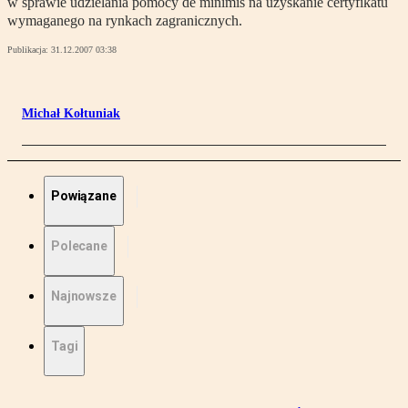
w sprawie udzielania pomocy de minimis na uzyskanie certyfikatu
wymaganego na rynkach zagranicznych.
Publikacja:
31.12.2007 03:38
Michał Kołtuniak
Powiązane
Polecane
Najnowsze
Tagi