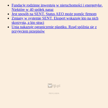
Fundacje rodzinne inwestują w nieruchomości i energetykę.
Niektóre w 40 spółek naraz
Jest sposób na SENT. Status AEO może pomóc firmom
Zmiany w systemie SENT. Ekspert wskazuje kto na nich
skorzysta, a kto straci
Unia nakazuje ograniczenie plastiku. Rząd spóźnia się z
przyjęciem przepisów