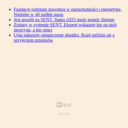
Fundacje rodzinne inwestują w nieruchomości i energetykę.
Niektóre w 40 spółek naraz
Jest sposób na SENT. Status AEO może pomóc firmom
Zmiany w systemie SENT. Ekspert wskazuje kto na nich
skorzysta, a kto straci
Unia nakazuje ograniczenie plastiku. Rząd spóźnia się z
przyjęciem przepisów