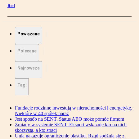
Red
Powiązane
Polecane
Najnowsze
Tagi
Fundacje rodzinne inwestują w nieruchomości i energetykę.
Niektóre w 40 spółek naraz
Jest sposób na SENT. Status AEO może pomóc firmom
Zmiany w systemie SENT. Ekspert wskazuje kto na nich
skorzysta, a kto straci
Unia nakazuje ograniczenie plastiku. Rząd spóźnia się z