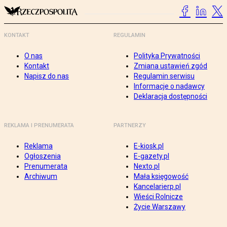
KONTAKT
REGULAMIN
O nas
Polityka Prywatności
Kontakt
Zmiana ustawień zgód
Napisz do nas
Regulamin serwisu
Informacje o nadawcy
Deklaracja dostępności
REKLAMA I PRENUMERATA
PARTNERZY
Reklama
E-kiosk.pl
Ogłoszenia
E-gazety.pl
Prenumerata
Nexto.pl
Archiwum
Mała księgowość
Kancelarierp.pl
Wieści Rolnicze
Życie Warszawy