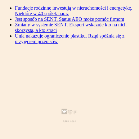
Fundacje rodzinne inwestują w nieruchomości i energetykę.
Niektóre w 40 spółek naraz
Jest sposób na SENT. Status AEO może pomóc firmom
Zmiany w systemie SENT. Ekspert wskazuje kto na nich
skorzysta, a kto straci
Unia nakazuje ograniczenie plastiku. Rząd spóźnia się z
przyjęciem przepisów