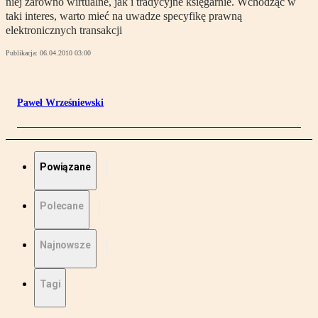
niej zarówno wirtualne, jak i tradycyjne księgarnie. Wchodząc w
taki interes, warto mieć na uwadze specyfikę prawną
elektronicznych transakcji
Publikacja:
06.04.2010 03:00
Paweł Wrześniewski
Powiązane
Polecane
Najnowsze
Tagi