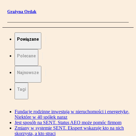
Grażyna Ordak
Powiązane
Polecane
Najnowsze
Tagi
Fundacje rodzinne inwestują w nieruchomości i energetykę.
Niektóre w 40 spółek naraz
Jest sposób na SENT. Status AEO może pomóc firmom
Zmiany w systemie SENT. Ekspert wskazuje kto na nich
skorzysta, a kto straci