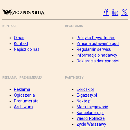
KONTAKT
REGULAMIN
O nas
Polityka Prywatności
Kontakt
Zmiana ustawień zgód
Napisz do nas
Regulamin serwisu
Informacje o nadawcy
Deklaracja dostępności
REKLAMA I PRENUMERATA
PARTNERZY
Reklama
E-kiosk.pl
Ogłoszenia
E-gazety.pl
Prenumerata
Nexto.pl
Archiwum
Mała księgowość
Kancelarierp.pl
Wieści Rolnicze
Życie Warszawy