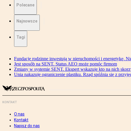
Polecane
Najnowsze
Tagi
Fundacje rodzinne inwestują w nieruchomości i energetykę. Ni
Jest sposób na SENT. Status AEO może pomóc firmom
Zmiany w systemie SENT. Ekspert wskazuje kto na nich skorzys
Unia nakazuje ograniczenie plastiku. Rząd spóźnia się z przyj
KONTAKT
O nas
Kontakt
Napisz do nas