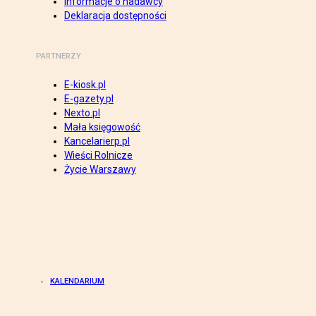
Informacje o nadawcy
Deklaracja dostępności
PARTNERZY
E-kiosk.pl
E-gazety.pl
Nexto.pl
Mała księgowość
Kancelarierp.pl
Wieści Rolnicze
Życie Warszawy
KALENDARIUM