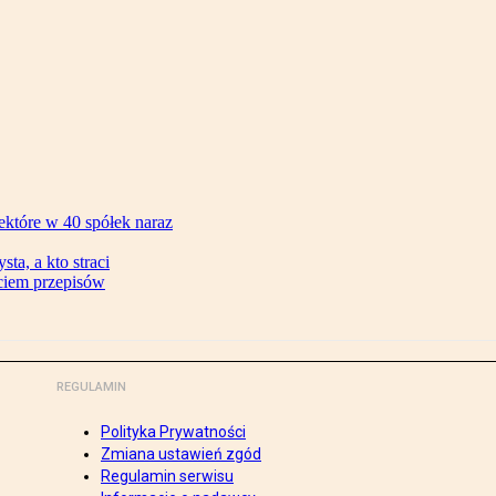
ektóre w 40 spółek naraz
ta, a kto straci
ęciem przepisów
REGULAMIN
Polityka Prywatności
Zmiana ustawień zgód
Regulamin serwisu