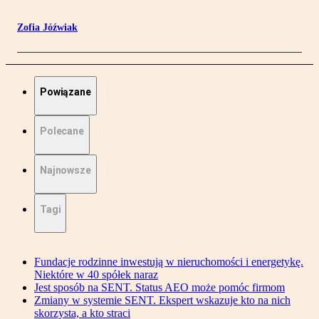
Zofia Jóźwiak
Powiązane
Polecane
Najnowsze
Tagi
Fundacje rodzinne inwestują w nieruchomości i energetykę.
Niektóre w 40 spółek naraz
Jest sposób na SENT. Status AEO może pomóc firmom
Zmiany w systemie SENT. Ekspert wskazuje kto na nich
skorzysta, a kto straci