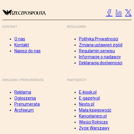
KONTAKT
REGULAMIN
O nas
Polityka Prywatności
Kontakt
Zmiana ustawień zgód
Napisz do nas
Regulamin serwisu
Informacje o nadawcy
Deklaracja dostępności
REKLAMA I PRENUMERATA
PARTNERZY
Reklama
E-kiosk.pl
Ogłoszenia
E-gazety.pl
Prenumerata
Nexto.pl
Archiwum
Mała księgowość
Kancelarierp.pl
Wieści Rolnicze
Życie Warszawy