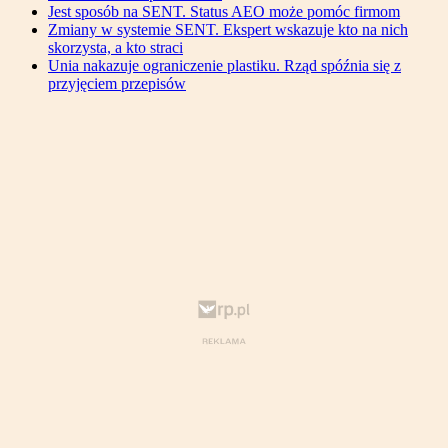
Jest sposób na SENT. Status AEO może pomóc firmom
Zmiany w systemie SENT. Ekspert wskazuje kto na nich
skorzysta, a kto straci
Unia nakazuje ograniczenie plastiku. Rząd spóźnia się z
przyjęciem przepisów