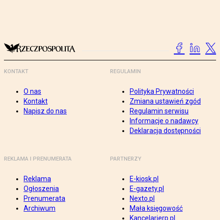
KONTAKT
REGULAMIN
O nas
Polityka Prywatności
Kontakt
Zmiana ustawień zgód
Napisz do nas
Regulamin serwisu
Informacje o nadawcy
Deklaracja dostępności
REKLAMA I PRENUMERATA
PARTNERZY
Reklama
E-kiosk.pl
Ogłoszenia
E-gazety.pl
Prenumerata
Nexto.pl
Archiwum
Mała księgowość
Kancelarierp.pl