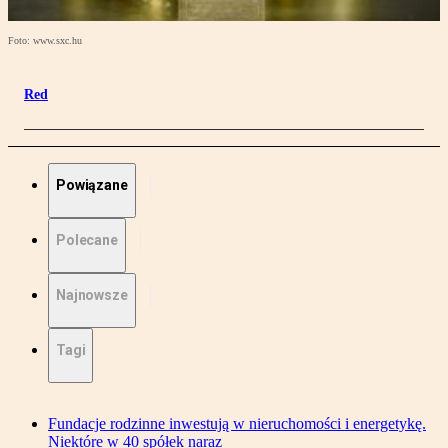
Foto: www.sxc.hu
Red
Powiązane
Polecane
Najnowsze
Tagi
Fundacje rodzinne inwestują w nieruchomości i energetykę.
Niektóre w 40 spółek naraz