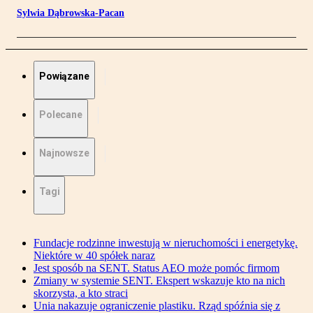
Sylwia Dąbrowska-Pacan
Powiązane
Polecane
Najnowsze
Tagi
Fundacje rodzinne inwestują w nieruchomości i energetykę.
Niektóre w 40 spółek naraz
Jest sposób na SENT. Status AEO może pomóc firmom
Zmiany w systemie SENT. Ekspert wskazuje kto na nich
skorzysta, a kto straci
Unia nakazuje ograniczenie plastiku. Rząd spóźnia się z