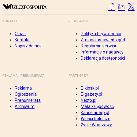
KONTAKT
REGULAMIN
O nas
Polityka Prywatności
Kontakt
Zmiana ustawień zgód
Napisz do nas
Regulamin serwisu
Informacje o nadawcy
Deklaracja dostępności
REKLAMA I PRENUMERATA
PARTNERZY
Reklama
E-kiosk.pl
Ogłoszenia
E-gazety.pl
Prenumerata
Nexto.pl
Archiwum
Mała księgowość
Kancelarierp.pl
Wieści Rolnicze
Życie Warszawy