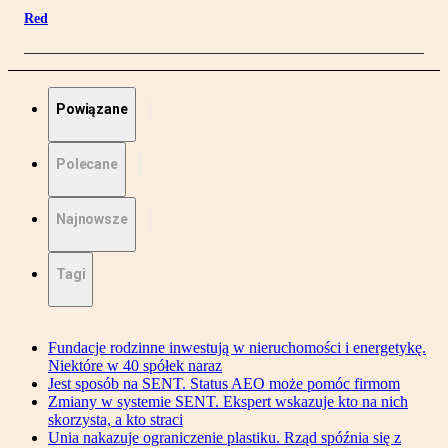
Red
Powiązane
Polecane
Najnowsze
Tagi
Fundacje rodzinne inwestują w nieruchomości i energetykę.
Niektóre w 40 spółek naraz
Jest sposób na SENT. Status AEO może pomóc firmom
Zmiany w systemie SENT. Ekspert wskazuje kto na nich
skorzysta, a kto straci
Unia nakazuje ograniczenie plastiku. Rząd spóźnia się z