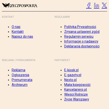
KONTAKT
REGULAMIN
O nas
Polityka Prywatności
Kontakt
Zmiana ustawień zgód
Napisz do nas
Regulamin serwisu
Informacje o nadawcy
Deklaracja dostępności
REKLAMA I PRENUMERATA
PARTNERZY
Reklama
E-kiosk.pl
Ogłoszenia
E-gazety.pl
Prenumerata
Nexto.pl
Archiwum
Mała księgowość
Kancelarierp.pl
Wieści Rolnicze
Życie Warszawy