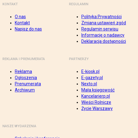
KONTAKT
REGULAMIN
O nas
Polityka Prywatności
Kontakt
Zmiana ustawień zgód
Napisz do nas
Regulamin serwisu
Informacje o nadawcy
Deklaracja dostępności
REKLAMA I PRENUMERATA
PARTNERZY
Reklama
E-kiosk.pl
Ogłoszenia
E-gazety.pl
Prenumerata
Nexto.pl
Archiwum
Mała księgowość
Kancelarierp.pl
Wieści Rolnicze
Życie Warszawy
NASZE WYDARZENIA