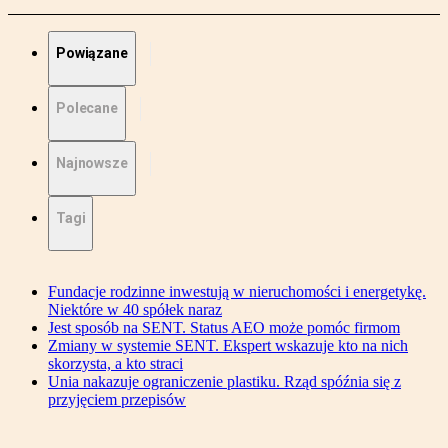
Powiązane
Polecane
Najnowsze
Tagi
Fundacje rodzinne inwestują w nieruchomości i energetykę.
Niektóre w 40 spółek naraz
Jest sposób na SENT. Status AEO może pomóc firmom
Zmiany w systemie SENT. Ekspert wskazuje kto na nich
skorzysta, a kto straci
Unia nakazuje ograniczenie plastiku. Rząd spóźnia się z
przyjęciem przepisów