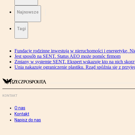
Najnowsze
Tagi
Fundacje rodzinne inwestują w nieruchomości i energetykę. Ni
Jest sposób na SENT. Status AEO może pomóc firmom
Zmiany w systemie SENT. Ekspert wskazuje kto na nich skorzys
Unia nakazuje ograniczenie plastiku. Rząd spóźnia się z przyj
KONTAKT
O nas
Kontakt
Napisz do nas