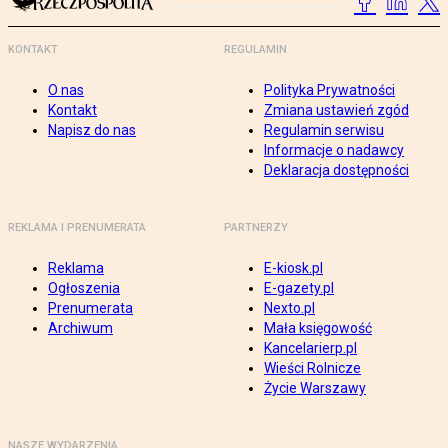
KONTAKT
REGULAMIN
O nas
Polityka Prywatności
Kontakt
Zmiana ustawień zgód
Napisz do nas
Regulamin serwisu
Informacje o nadawcy
Deklaracja dostępności
REKLAMA I PRENUMERATA
PARTNERZY
Reklama
E-kiosk.pl
Ogłoszenia
E-gazety.pl
Prenumerata
Nexto.pl
Archiwum
Mała księgowość
Kancelarierp.pl
Wieści Rolnicze
Życie Warszawy
NASZE WYDARZENIA