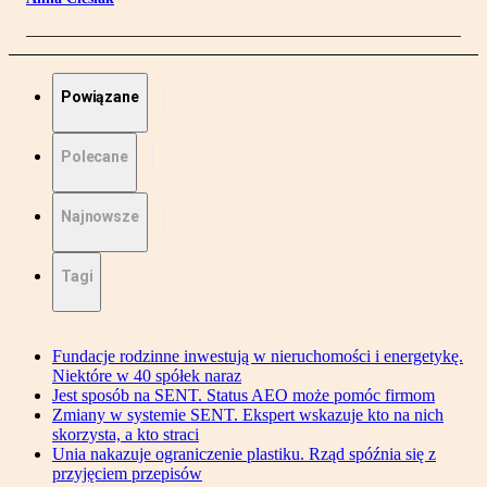
Powiązane
Polecane
Najnowsze
Tagi
Fundacje rodzinne inwestują w nieruchomości i energetykę.
Niektóre w 40 spółek naraz
Jest sposób na SENT. Status AEO może pomóc firmom
Zmiany w systemie SENT. Ekspert wskazuje kto na nich
skorzysta, a kto straci
Unia nakazuje ograniczenie plastiku. Rząd spóźnia się z
przyjęciem przepisów