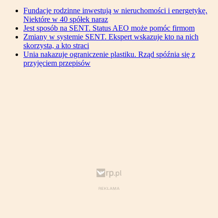
Fundacje rodzinne inwestują w nieruchomości i energetykę.
Niektóre w 40 spółek naraz
Jest sposób na SENT. Status AEO może pomóc firmom
Zmiany w systemie SENT. Ekspert wskazuje kto na nich
skorzysta, a kto straci
Unia nakazuje ograniczenie plastiku. Rząd spóźnia się z
przyjęciem przepisów