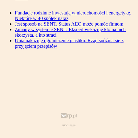
Fundacje rodzinne inwestują w nieruchomości i energetykę.
Niektóre w 40 spółek naraz
Jest sposób na SENT. Status AEO może pomóc firmom
Zmiany w systemie SENT. Ekspert wskazuje kto na nich
skorzysta, a kto straci
Unia nakazuje ograniczenie plastiku. Rząd spóźnia się z
przyjęciem przepisów