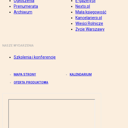
Ogłoszenia
E-gazety.pl
Prenumerata
Nexto.pl
Archiwum
Mała księgowość
Kancelarierp.pl
Wieści Rolnicze
Życie Warszawy
NASZE WYDARZENIA
Szkolenia i konferencje
MAPA STRONY
KALENDARIUM
OFERTA PRODUKTOWA