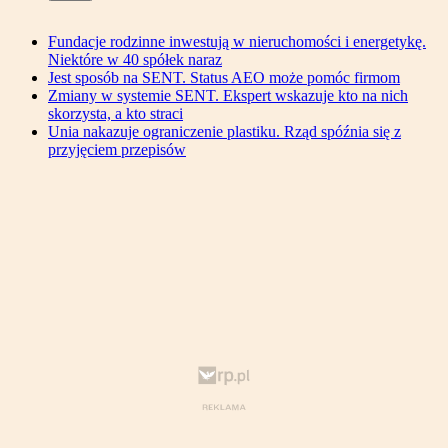
Fundacje rodzinne inwestują w nieruchomości i energetykę.
Niektóre w 40 spółek naraz
Jest sposób na SENT. Status AEO może pomóc firmom
Zmiany w systemie SENT. Ekspert wskazuje kto na nich
skorzysta, a kto straci
Unia nakazuje ograniczenie plastiku. Rząd spóźnia się z
przyjęciem przepisów