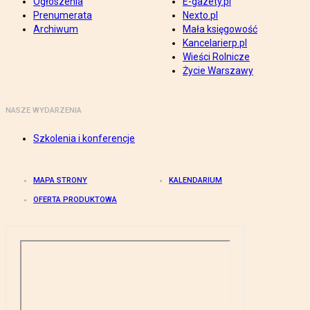
Ogłoszenia
E-gazety.pl
Prenumerata
Nexto.pl
Archiwum
Mała księgowość
Kancelarierp.pl
Wieści Rolnicze
Życie Warszawy
NASZE WYDARZENIA
Szkolenia i konferencje
MAPA STRONY
KALENDARIUM
OFERTA PRODUKTOWA