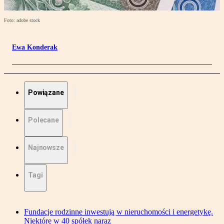
Foto: adobe stock
Ewa Konderak
Powiązane
Polecane
Najnowsze
Tagi
Fundacje rodzinne inwestują w nieruchomości i energetykę.
Niektóre w 40 spółek naraz