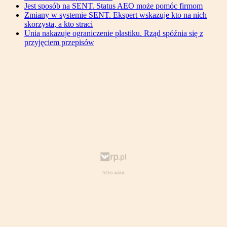
Jest sposób na SENT. Status AEO może pomóc firmom
Zmiany w systemie SENT. Ekspert wskazuje kto na nich
skorzysta, a kto straci
Unia nakazuje ograniczenie plastiku. Rząd spóźnia się z
przyjęciem przepisów