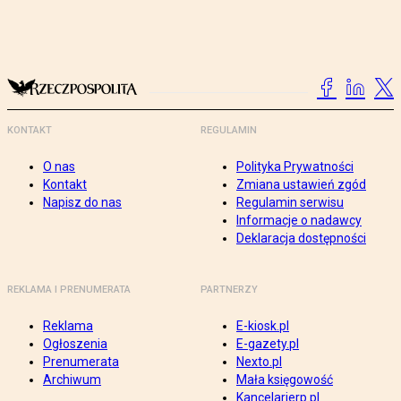
KONTAKT
REGULAMIN
O nas
Polityka Prywatności
Kontakt
Zmiana ustawień zgód
Napisz do nas
Regulamin serwisu
Informacje o nadawcy
Deklaracja dostępności
REKLAMA I PRENUMERATA
PARTNERZY
Reklama
E-kiosk.pl
Ogłoszenia
E-gazety.pl
Prenumerata
Nexto.pl
Archiwum
Mała księgowość
Kancelarierp.pl