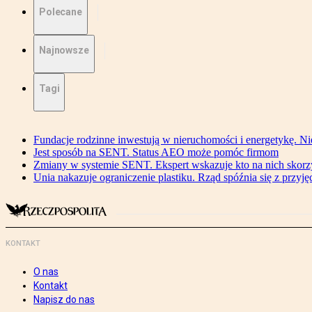
Polecane
Najnowsze
Tagi
Fundacje rodzinne inwestują w nieruchomości i energetykę. Ni
Jest sposób na SENT. Status AEO może pomóc firmom
Zmiany w systemie SENT. Ekspert wskazuje kto na nich skorzys
Unia nakazuje ograniczenie plastiku. Rząd spóźnia się z przyj
KONTAKT
O nas
Kontakt
Napisz do nas