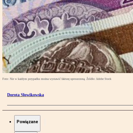
Foto: Nie w każdym przypadku można wystawić fakturę uproszczoną. Źródło: Adobe Stock
Dorota Słowikowska
Powiązane