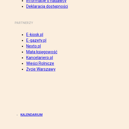
Informacje o nadawcy
Deklaracja dostępności
PARTNERZY
E-kiosk.pl
E-gazety.pl
Nexto.pl
Mała księgowość
Kancelarierp.pl
Wieści Rolnicze
Życie Warszawy
KALENDARIUM