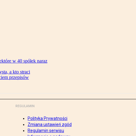
ektóre w 40 spółek naraz
ta, a kto straci
ęciem przepisów
REGULAMIN
Polityka Prywatności
Zmiana ustawień zgód
Regulamin serwisu