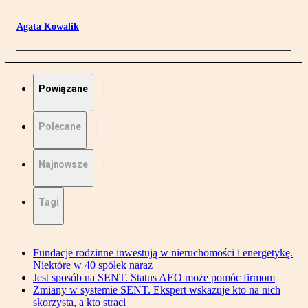
Agata Kowalik
Powiązane
Polecane
Najnowsze
Tagi
Fundacje rodzinne inwestują w nieruchomości i energetykę.
Niektóre w 40 spółek naraz
Jest sposób na SENT. Status AEO może pomóc firmom
Zmiany w systemie SENT. Ekspert wskazuje kto na nich
skorzysta, a kto straci