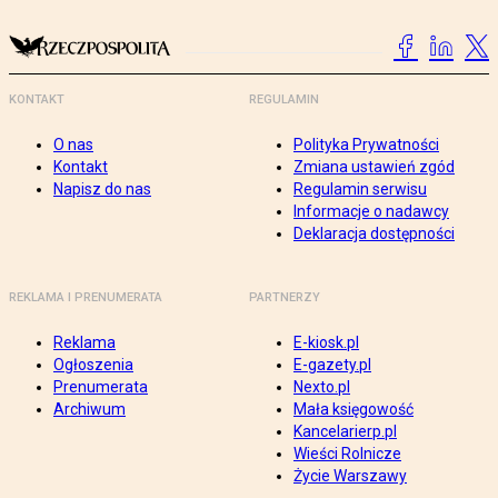
KONTAKT
REGULAMIN
O nas
Polityka Prywatności
Kontakt
Zmiana ustawień zgód
Napisz do nas
Regulamin serwisu
Informacje o nadawcy
Deklaracja dostępności
REKLAMA I PRENUMERATA
PARTNERZY
Reklama
E-kiosk.pl
Ogłoszenia
E-gazety.pl
Prenumerata
Nexto.pl
Archiwum
Mała księgowość
Kancelarierp.pl
Wieści Rolnicze
Życie Warszawy