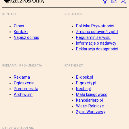
KONTAKT
REGULAMIN
O nas
Polityka Prywatności
Kontakt
Zmiana ustawień zgód
Napisz do nas
Regulamin serwisu
Informacje o nadawcy
Deklaracja dostępności
REKLAMA I PRENUMERATA
PARTNERZY
Reklama
E-kiosk.pl
Ogłoszenia
E-gazety.pl
Prenumerata
Nexto.pl
Archiwum
Mała księgowość
Kancelarierp.pl
Wieści Rolnicze
Życie Warszawy
NASZE WYDARZENIA