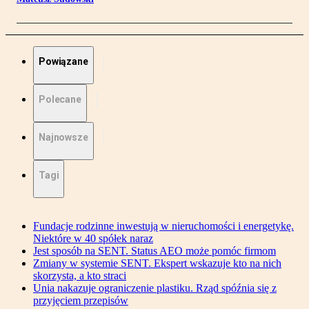
Powiązane
Polecane
Najnowsze
Tagi
Fundacje rodzinne inwestują w nieruchomości i energetykę.
Niektóre w 40 spółek naraz
Jest sposób na SENT. Status AEO może pomóc firmom
Zmiany w systemie SENT. Ekspert wskazuje kto na nich
skorzysta, a kto straci
Unia nakazuje ograniczenie plastiku. Rząd spóźnia się z
przyjęciem przepisów