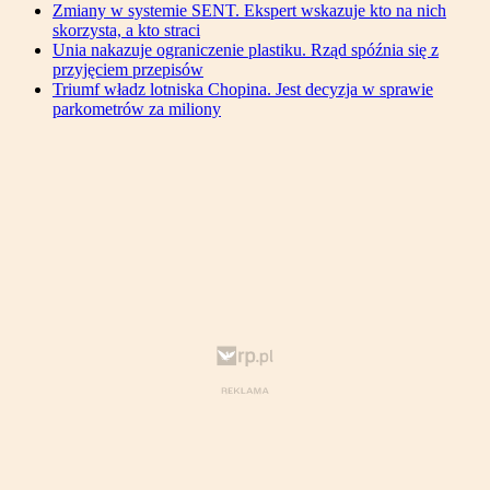
Zmiany w systemie SENT. Ekspert wskazuje kto na nich
skorzysta, a kto straci
Unia nakazuje ograniczenie plastiku. Rząd spóźnia się z
przyjęciem przepisów
Triumf władz lotniska Chopina. Jest decyzja w sprawie
parkometrów za miliony