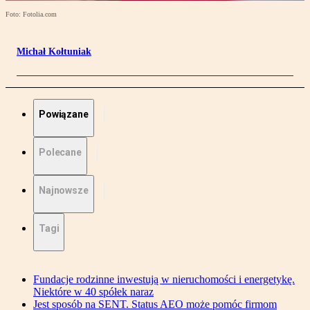
Foto: Fotolia.com
Michał Kołtuniak
Powiązane
Polecane
Najnowsze
Tagi
Fundacje rodzinne inwestują w nieruchomości i energetykę.
Niektóre w 40 spółek naraz
Jest sposób na SENT. Status AEO może pomóc firmom