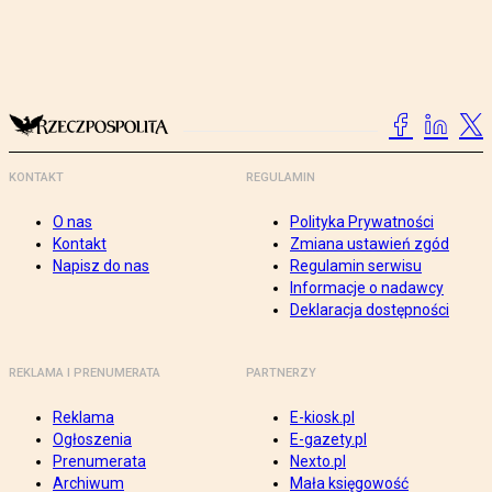
KONTAKT
REGULAMIN
O nas
Polityka Prywatności
Kontakt
Zmiana ustawień zgód
Napisz do nas
Regulamin serwisu
Informacje o nadawcy
Deklaracja dostępności
REKLAMA I PRENUMERATA
PARTNERZY
Reklama
E-kiosk.pl
Ogłoszenia
E-gazety.pl
Prenumerata
Nexto.pl
Archiwum
Mała księgowość