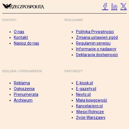
KONTAKT
REGULAMIN
O nas
Polityka Prywatności
Kontakt
Zmiana ustawień zgód
Napisz do nas
Regulamin serwisu
Informacje o nadawcy
Deklaracja dostępności
REKLAMA I PRENUMERATA
PARTNERZY
Reklama
E-kiosk.pl
Ogłoszenia
E-gazety.pl
Prenumerata
Nexto.pl
Archiwum
Mała księgowość
Kancelarierp.pl
Wieści Rolnicze
Życie Warszawy