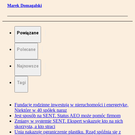
Marek Domagalski
Powiązane
Polecane
Najnowsze
Tagi
Fundacje rodzinne inwestują w nieruchomości i energetykę.
Niektóre w 40 spółek naraz
Jest sposób na SENT. Status AEO może pomóc firmom
Zmiany w systemie SENT. Ekspert wskazuje kto na nich
skorzysta, a kto straci
Unia nakazuje ograniczenie plastiku. Rząd spóźnia się z