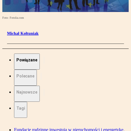
Foto: Fotolia.com
Michał Kołtuniak
Powiązane
Polecane
Najnowsze
Tagi
Fundacje rodzinne inwestują w nieruchomości i energetykę.