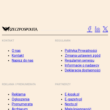
KONTAKT
REGULAMIN
O nas
Polityka Prywatności
Kontakt
Zmiana ustawień zgód
Napisz do nas
Regulamin serwisu
Informacje o nadawcy
Deklaracja dostępności
REKLAMA I PRENUMERATA
PARTNERZY
Reklama
E-kiosk.pl
Ogłoszenia
E-gazety.pl
Prenumerata
Nexto.pl
Archiwum
Mała księgowość