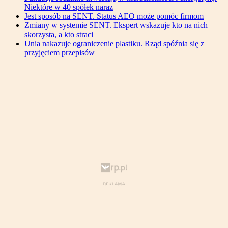
Niektóre w 40 spółek naraz
Jest sposób na SENT. Status AEO może pomóc firmom
Zmiany w systemie SENT. Ekspert wskazuje kto na nich
skorzysta, a kto straci
Unia nakazuje ograniczenie plastiku. Rząd spóźnia się z
przyjęciem przepisów