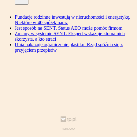
Fundacje rodzinne inwestują w nieruchomości i energetykę.
Niektóre w 40 spółek naraz
Jest sposób na SENT. Status AEO może pomóc firmom
Zmiany w systemie SENT. Ekspert wskazuje kto na nich
skorzysta, a kto straci
Unia nakazuje ograniczenie plastiku. Rząd spóźnia się z
przyjęciem przepisów