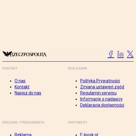
KONTAKT
REGULAMIN
O nas
Polityka Prywatności
Kontakt
Zmiana ustawień zgód
Napisz do nas
Regulamin serwisu
Informacje o nadawcy
Deklaracja dostępności
REKLAMA I PRENUMERATA
PARTNERZY
Reklama
E-kiosk.pl