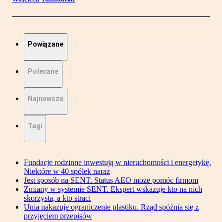
Powiązane
Polecane
Najnowsze
Tagi
Fundacje rodzinne inwestują w nieruchomości i energetykę.
Niektóre w 40 spółek naraz
Jest sposób na SENT. Status AEO może pomóc firmom
Zmiany w systemie SENT. Ekspert wskazuje kto na nich
skorzysta, a kto straci
Unia nakazuje ograniczenie plastiku. Rząd spóźnia się z
przyjęciem przepisów