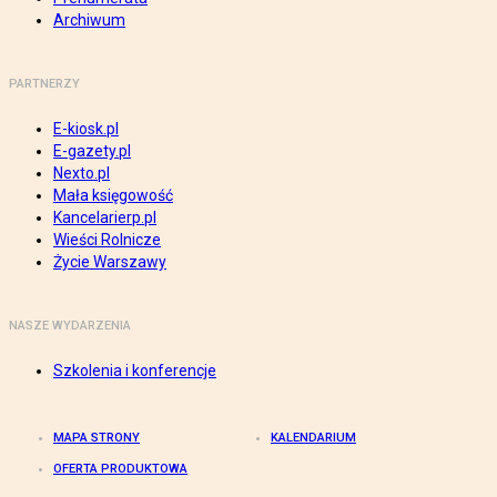
Archiwum
PARTNERZY
E-kiosk.pl
E-gazety.pl
Nexto.pl
Mała księgowość
Kancelarierp.pl
Wieści Rolnicze
Życie Warszawy
NASZE WYDARZENIA
Szkolenia i konferencje
MAPA STRONY
KALENDARIUM
OFERTA PRODUKTOWA